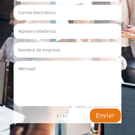
Enviar
=
5 + 5